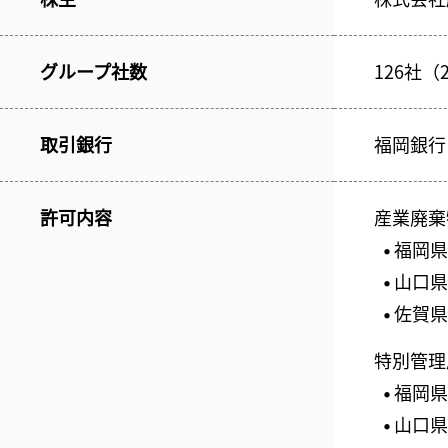
グループ社数
126社（
取引銀行
福岡銀行
許可内容
産業廃棄
福岡県 
●
山口県 
●
佐賀県 
●
特別管理
福岡県 
●
山口県 
●