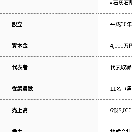
石灰石
●
設立
平成30年
資本金
4,000万
代表者
代表取締
従業員数
11名（男
売上高
6億8,0
株主
株式会社