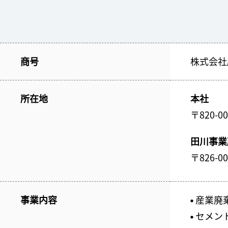
商号
株式会社
所在地
本社
〒820
田川事業
〒826-
事業内容
産業廃
●
セメン
●